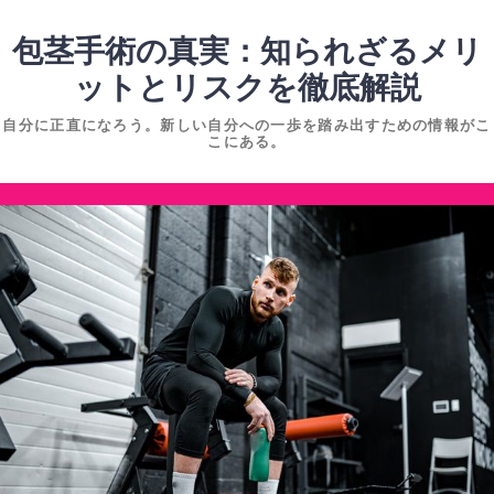
コ
ン
包茎手術の真実：知られざるメリ
テ
ットとリスクを徹底解説
ン
自分に正直になろう。新しい自分への一歩を踏み出すための情報がこ
ツ
こにある。
へ
ス
コ
キ
ン
ッ
テ
プ
ン
ツ
へ
ス
キ
ッ
プ