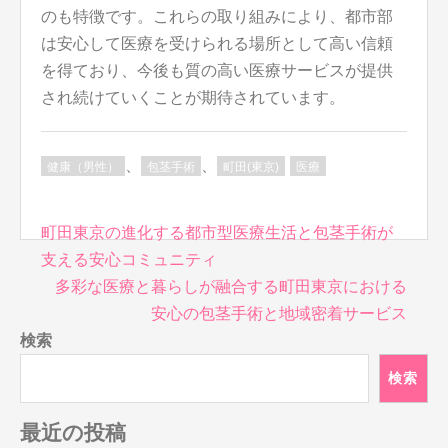
のも特徴です。これらの取り組みにより、都市部
は安心して医療を受けられる場所として高い信頼
を得ており、今後も質の高い医療サービスが提供
され続けていくことが期待されています。
、
、
健康（男性）
包茎手術
町田(東京)
医療
投
町田東京の進化する都市型医療生活と包茎手術が
稿
支える安心コミュニティ
ナ
多彩な医療と暮らしが融合する町田東京における
ビ
安心の包茎手術と地域密着サービス
ゲ
検索
ー
シ
検索
ョ
ン
最近の投稿