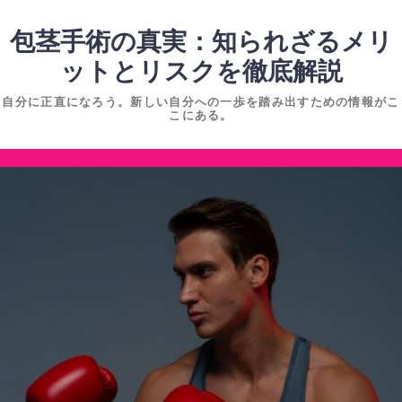
コ
ン
包茎手術の真実：知られざるメリ
テ
ットとリスクを徹底解説
ン
自分に正直になろう。新しい自分への一歩を踏み出すための情報がこ
ツ
こにある。
へ
ス
コ
キ
ン
ッ
テ
プ
ン
ツ
へ
ス
キ
ッ
プ