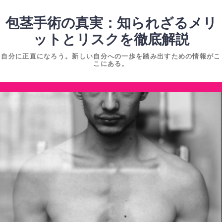
コ
ン
包茎手術の真実：知られざるメリ
テ
ットとリスクを徹底解説
ン
自分に正直になろう。新しい自分への一歩を踏み出すための情報がこ
ツ
こにある。
へ
ス
コ
キ
ン
ッ
テ
プ
ン
ツ
へ
ス
キ
ッ
プ