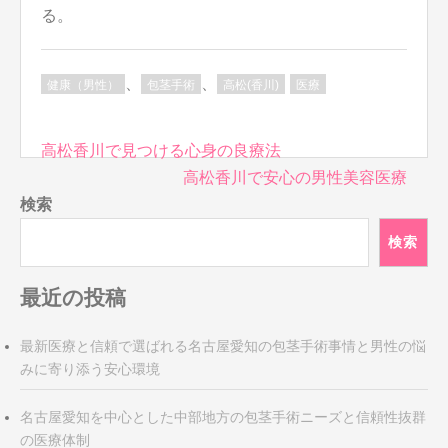
る。
、
、
健康（男性）
包茎手術
高松(香川)
医療
投
高松香川で見つける心身の良療法
稿
高松香川で安心の男性美容医療
ナ
検索
ビ
検索
ゲ
ー
最近の投稿
シ
ョ
ン
最新医療と信頼で選ばれる名古屋愛知の包茎手術事情と男性の悩
みに寄り添う安心環境
名古屋愛知を中心とした中部地方の包茎手術ニーズと信頼性抜群
の医療体制