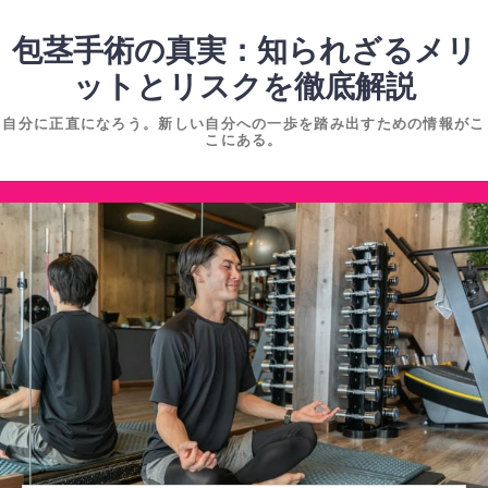
コ
ン
包茎手術の真実：知られざるメリ
テ
ットとリスクを徹底解説
ン
自分に正直になろう。新しい自分への一歩を踏み出すための情報がこ
ツ
こにある。
へ
ス
コ
キ
ン
ッ
テ
プ
ン
ツ
へ
ス
キ
ッ
プ