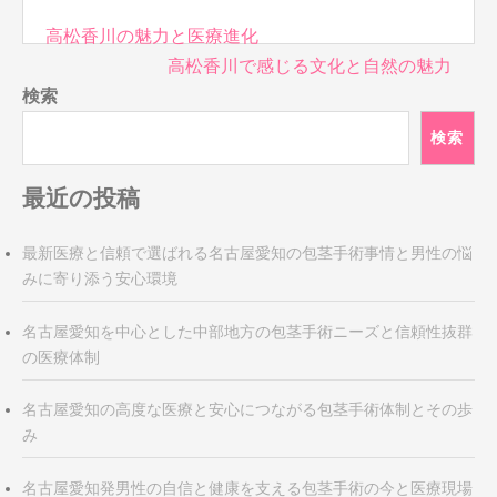
投
高松香川の魅力と医療進化
稿
高松香川で感じる文化と自然の魅力
ナ
検索
ビ
検索
ゲ
ー
最近の投稿
シ
ョ
ン
最新医療と信頼で選ばれる名古屋愛知の包茎手術事情と男性の悩
みに寄り添う安心環境
名古屋愛知を中心とした中部地方の包茎手術ニーズと信頼性抜群
の医療体制
名古屋愛知の高度な医療と安心につながる包茎手術体制とその歩
み
名古屋愛知発男性の自信と健康を支える包茎手術の今と医療現場